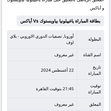
و أياكس
بطاقة المباراة ياغييلونيا بياويستوك Vs أياكس
أوروبا, تصفيات الدوري الاوروبي - بلاي
البطولة
اوف
اسم القناة
غير معروف
تاريخ
22 أغسطس 2024
المباراة
توقيت
21:45 بتوقيت القاهرة
المباراة
المعلق
غير معروف