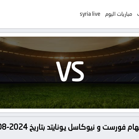
مباريات اليوم
syria live
VS