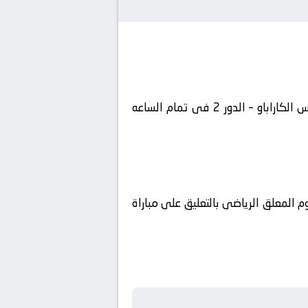
يلتقى اليوم 2024-08-28 كلا من نادى نوتنجهام فورست و نادي نيوكاسل يونايتد فى بطولة إنجلترا, كأس الكاراباو – الدور 2 فى تمام الساعه
 المعلق الرياضى بالتعليق على مباراة