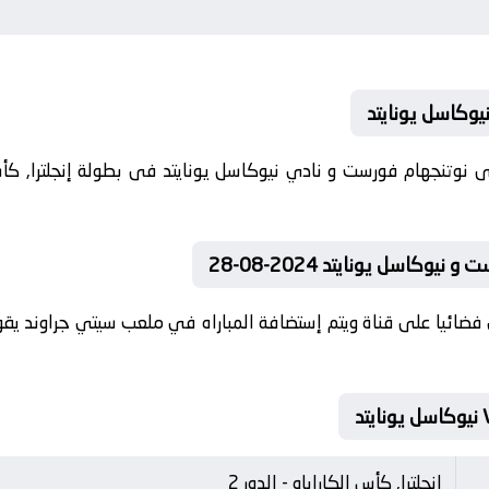
يوكاسل يونايتد
وكاسل يونايتد 2024-08-28
فضائيا على قناة ويتم إستضافة المباراه في ملعب سيتي جراوند يقوم
إنجلترا, كأس الكاراباو - الدور 2