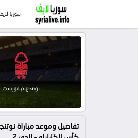
سوريا لايف
نوتنجهام فورست
كأس الكاراباو – الدور 2