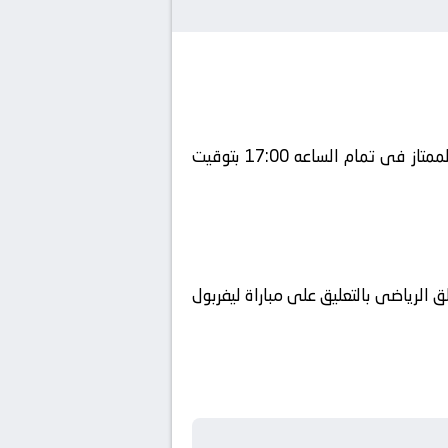
يلتقى اليوم 2024-09-14 كلا من نادى ليفربول و نادي نوتينجهام فورست فى بطولة الدوري الإنجليزي الممتاز فى تمام الساعه 17:00 بتوقيت
 الرياضى بالتعليق على مباراة ليفربول