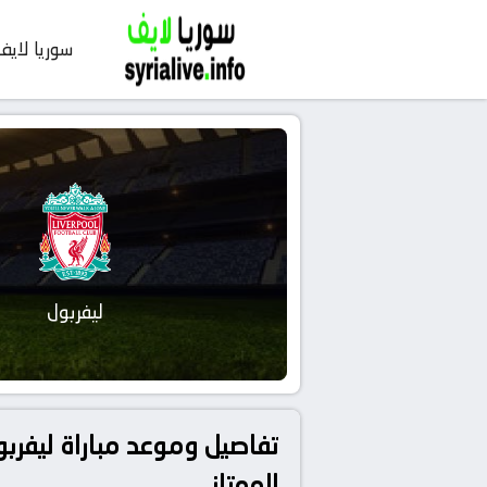
سوريا لايف
ليفربول
الممتاز