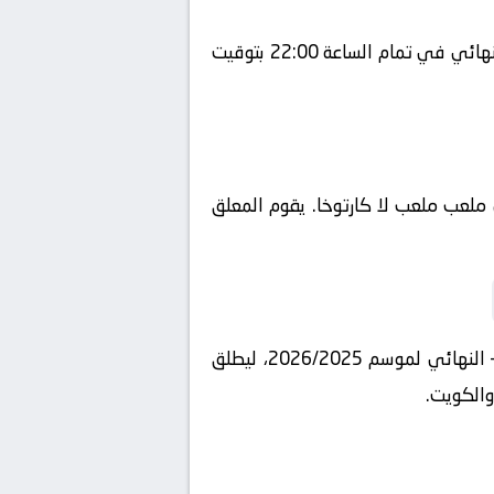
يلتقي اليوم 2026-04-18 كلا من أتلتيكو مدريد و ريال سوسيداد في بطولة إسبانيا, كأس ملك إسبانيا – النهائي في تمام الساعة 22:00 بتوقيت
هد – Shahid VIP و يتم إستضافة المباراة في ملعب ملعب لا كارتوخا. يقوم المعلق
وتحدد موعد مباراة أتلتيكو مدريد وريال سوسيداد بث مباشر اليوم ضمن بطولة إسبانيا, كأس ملك إسبانيا – النهائي لموسم 2026/2025، ليطلق