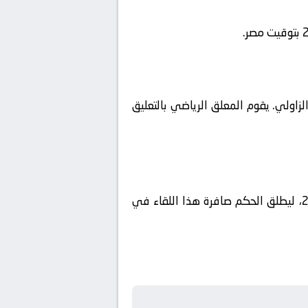
زاولي. يقوم المعلق الرياضي بالتعليق
وتحدد موعد مباراة ليبيا والنيجر بث مباشر اليوم ضمن بطولة دولي, مباريات ودية دولية لموسم 2026/2025، ليطلق الحكم صافرة هذا اللقاء في