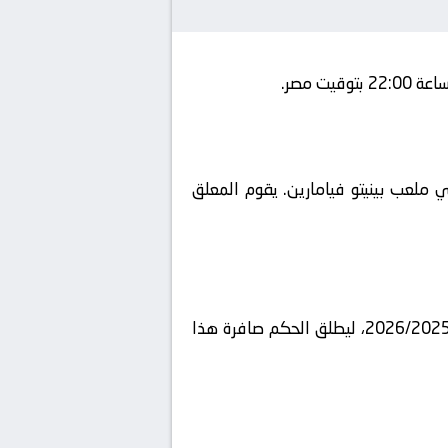
beIN SPORTS HD 1 و يتم إستضافة المباراة في ملعب بينيتو فيامارين. يقوم المعلق
وتحدد موعد مباراة ريال بيتيس وريال مدريد بث مباشر اليوم ضمن بطولة إسبانيا, الدوري الإسباني لموسم 2026/2025، ليطلق الحكم صافرة هذا