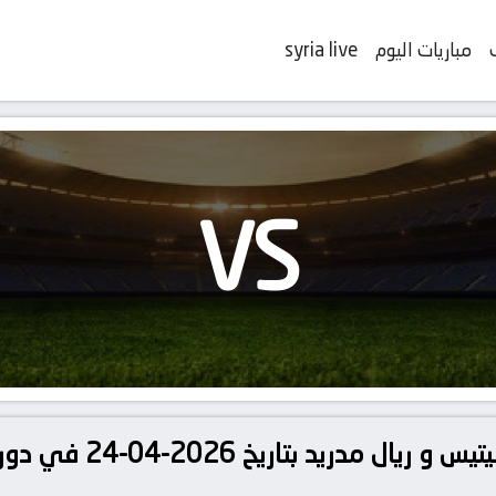
مباريات اليوم
syria live
VS
تفاصيل وموعد مباراة ريال بي