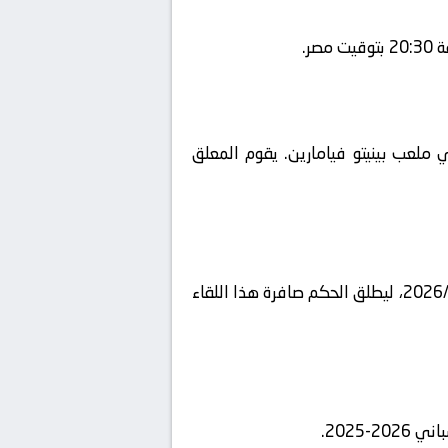
beIN Sports 5 H و يتم إستضافة المباراة في ملعب بينيتو فيامارين. يقوم المعلق
وتحدد موعد مباراة ريال بيتيس وإشبيلية بث مباشر اليوم ضمن بطولة إسبانيا, الدوري الإسباني لموسم 2026/2025، ليطلق الحكم صافرة هذا اللقاء