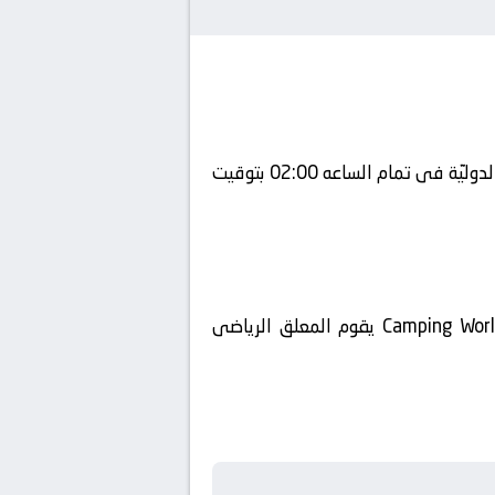
يلتقى اليوم 2024-07-31 كلا من نادى برشلونة و نادي مانشستر سيتي فى بطولة دولي, المباريات الوديّة الدوليّة فى تمام الساعه 02:00 بتوقيت
تنقل أحداث المباراة في الوطن العربي فضائيا على قناة ويتم إستضافة المباراه في ملعب Camping World Stadium يقوم المعلق الرياضى