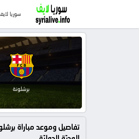
سوريا لايف
برشلونة
الوديّة الدوليّة