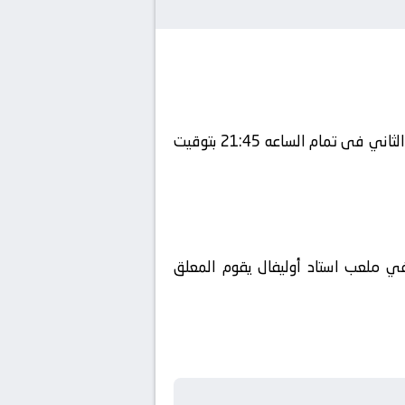
يلتقى اليوم 2024-09-09 كلا من نادى النرويج و نادي النمسا فى بطولة دوري الأمم الأوروبية – المستوى الثاني فى تمام الساعه 21:45 بتوقيت
اة beIN SPORTS 3 HD ويتم إستضافة المباراه في ملعب استاد أوليفال يقوم المعلق