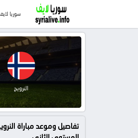
سوريا لايف
النرويج
المستوى الثاني