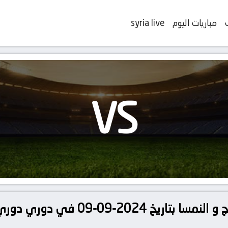
مباريات اليوم
syria live
VS
تفاصيل وموعد مباراة النرويج و النمسا بتا