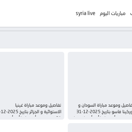
مباريات اليوم
syria live
اصيل وموعد مباراة السودان و
تفاصيل وموعد مباراة غينيا
بوركينا فاسو بتاريخ 2025-12-31
الاستوائية و الجزائر ب
 دوري أفريقيا, كأس أمم إفريقيا –
31 في دوري أفريقيا, كأس أمم
لمجموعة ه
إفريقيا – المجموعة ه