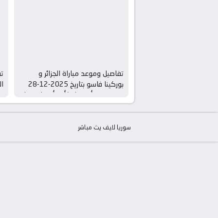
تفاصيل وموعد مباراة الجزائر و
تف
بوركينا فاسو بتاريخ 2025-12-28
في دوري أفريقيا, كأس أمم إفريقيا –
دو
المجموعة ه
ا
سوريا لايف يث مباشر