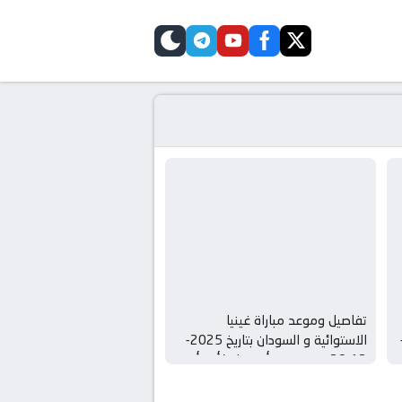
telegram
skin
youtube
facebook
twitter
تفاصيل وموعد مباراة غينيا
تاريخ 2025-12-
الاستوائية و السودان بتاريخ 2025-
12-28 في دوري أفريقيا, كأس أمم
إفريقيا – المجموعة ه