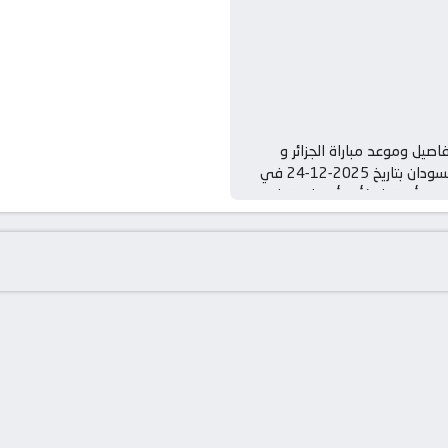
اصيل وموعد مباراة الجزائر و
السودان بتاريخ 2025-12-24 في
ري أفريقيا, كأس أمم إفريقيا –
لمجموعة ه