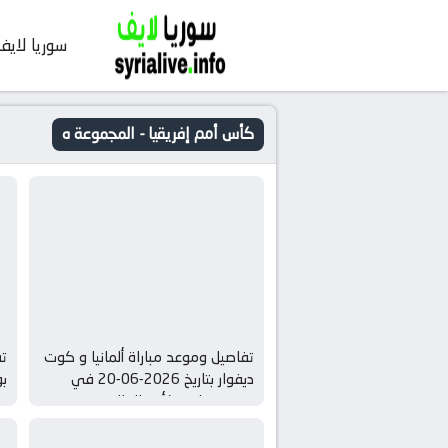
سوريا لايف
كأس أمم إفريقيا - المجموعة ه
تفاصيل وموعد مباراة ألمانيا و كوت
تف
ديفوار بتاريخ 2026-06-20 في
دوري دولي, كأس العالم –
في
المجموعة ه
ا