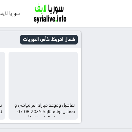
سوريا لايف
شمال امريكا, كأس الدوريات
تفاصيل وموعد مباراة انتر ميامي و
تف
بوماس يونام بتاريخ 2025-08-07
في دوري شمال امريكا, كأس
دو
الدوريات