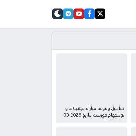
telegram
skin
youtube
facebook
twitter
تفاصيل وموعد مباراة ميتييلاند و
نوتنجهام فورست بتاريخ 2026-03-
19 syria live